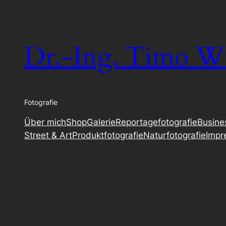
Zum
Inhalt
springen
Dr.-Ing. Timo W
Fotografie
Über mich
Shop
Galerie
Reportagefotografie
Busines
Street & Art
Produktfotografie
Naturfotografie
Impr